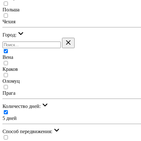
Польша
Чехия
Город:
Вена
Краков
Оломуц
Прага
Количество дней:
5 дней
Cпособ передвижения: