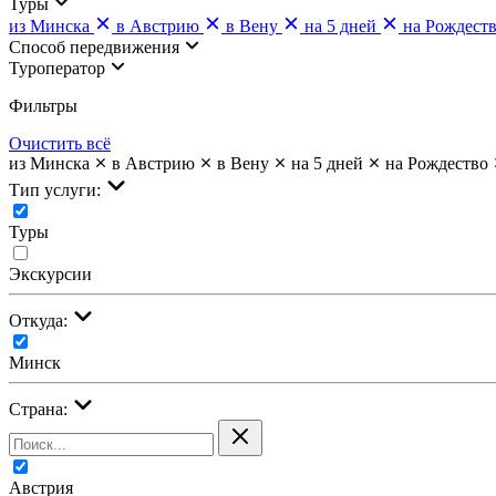
Туры
из Минска
в Австрию
в Вену
на 5 дней
на Рождест
Cпособ передвижения
Туроператор
Фильтры
Очистить всё
из Минска
в Австрию
в Вену
на 5 дней
на Рождество
Тип услуги:
Туры
Экскурсии
Откуда:
Минск
Страна:
Австрия