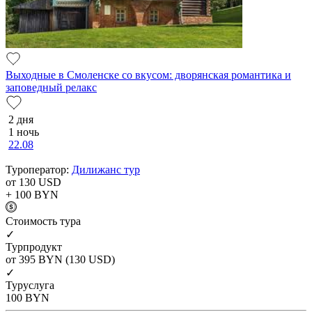
Выходные в Смоленске со вкусом: дворянская романтика и
заповедный релакс
2 дня
1 ночь
22.08
Туроператор:
Дилижанс тур
от 130
USD
+ 100
BYN
Cтоимость тура
✓
Турпродукт
от 395
BYN
(130 USD)
✓
Туруслуга
100
BYN