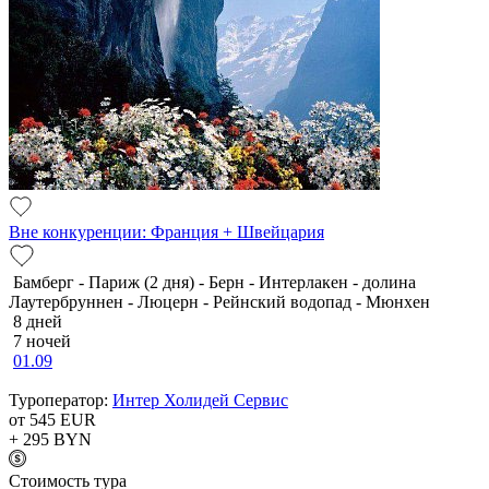
Вне конкуренции: Франция + Швейцария
Бамберг - Париж (2 дня) - Берн - Интерлакен - долина
Лаутербруннен - Люцерн - Рейнский водопад - Мюнхен
8 дней
7 ночей
01.09
Туроператор:
Интер Холидей Сервис
от 545
EUR
+ 295
BYN
Cтоимость тура