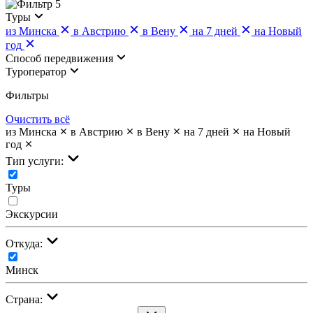
5
Туры
из Минска
в Австрию
в Вену
на 7 дней
на Новый
год
Cпособ передвижения
Туроператор
Фильтры
Очистить всё
из Минска
в Австрию
в Вену
на 7 дней
на Новый
год
Тип услуги:
Туры
Экскурсии
Откуда:
Минск
Страна: