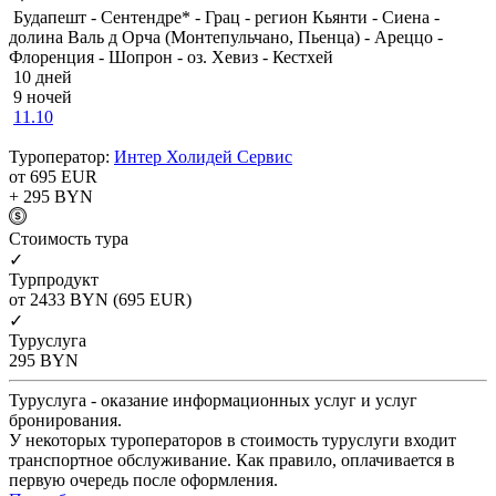
Будапешт - Сентендре* - Грац - регион Кьянти - Сиена -
долина Валь д Орча (Монтепульчано, Пьенца) - Ареццо -
Флоренция - Шопрон - оз. Хевиз - Кестхей
10 дней
9 ночей
11.10
Туроператор:
Интер Холидей Сервис
от 695
EUR
+ 295
BYN
Cтоимость тура
✓
Турпродукт
от 2433
BYN
(695 EUR)
✓
Туруслуга
295
BYN
Туруслуга - оказание информационных услуг и услуг
бронирования.
У некоторых туроператоров в стоимость туруслуги входит
транспортное обслуживание. Как правило, оплачивается в
первую очередь после оформления.