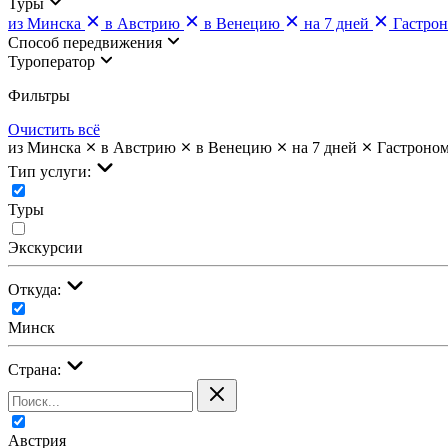
Туры
из Минска
в Австрию
в Венецию
на 7 дней
Гастро
Cпособ передвижения
Туроператор
Фильтры
Очистить всё
из Минска
в Австрию
в Венецию
на 7 дней
Гастроно
Тип услуги:
Туры
Экскурсии
Откуда:
Минск
Страна:
Австрия