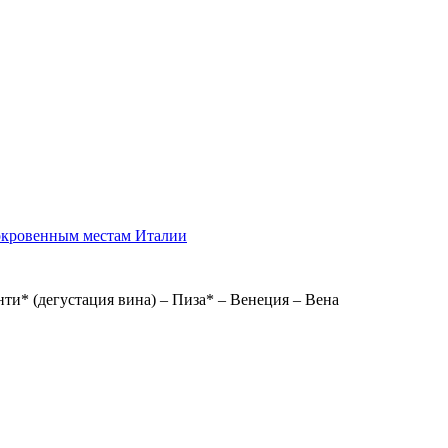
сокровенным местам Италии
нти* (дегустация вина) – Пиза* – Венеция – Вена