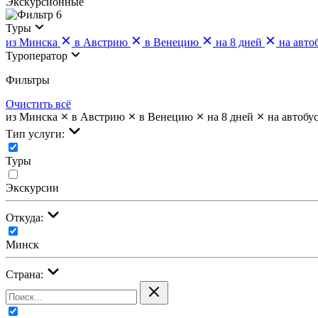
Экскурсионные
6
Туры
из Минска
в Австрию
в Венецию
на 8 дней
на авто
Туроператор
Фильтры
Очистить всё
из Минска
в Австрию
в Венецию
на 8 дней
на автобу
Тип услуги:
Туры
Экскурсии
Откуда:
Минск
Страна: