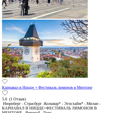
Карнавал в Ницце + Фестиваль лимонов в Ментоне
5.0
(1 Отзыв)
Нюрнберг - Страсбург -Кольмар* - Эгисхайм* - Милан -
КАРНАВАЛ В НИЦЦЕ+ФЕСТИВАЛЬ ЛИМОНОВ В
МЕНТОНЕ - Верона* - Грац