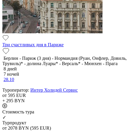
Три счастливых дня в Париже
Берлин - Париж (3 дня) - Нормандия (Руан, Онфлер, Довиль,
Трувиль)* - долина Луары* - Версаль* - Мюнхен - Прага
8 дней
7 ночей
28.10
Туроператор:
Интер Холидей Сервис
от 595
EUR
+ 295
BYN
Cтоимость тура
✓
Турпродукт
от 2078
BYN
(595 EUR)