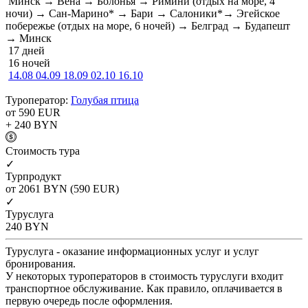
Минск → Вена → Болонья → Римини (отдых на море, 4
ночи) → Сан-Марино* → Бари → Салоники*→ Эгейское
побережье (отдых на море, 6 ночей) → Белград → Будапешт
→ Минск
17 дней
16 ночей
14.08
04.09
18.09
02.10
16.10
Туроператор:
Голубая птица
от 590
EUR
+ 240
BYN
Cтоимость тура
✓
Турпродукт
от 2061
BYN
(590 EUR)
✓
Туруслуга
240
BYN
Туруслуга - оказание информационных услуг и услуг
бронирования.
У некоторых туроператоров в стоимость туруслуги входит
транспортное обслуживание. Как правило, оплачивается в
первую очередь после оформления.