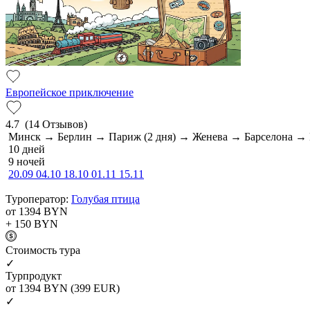
Европейское приключение
4.7
(14 Отзывов)
Минск → Берлин → Париж (2 дня) → Женева → Барселона 
10 дней
9 ночей
20.09
04.10
18.10
01.11
15.11
Туроператор:
Голубая птица
от 1394
BYN
+ 150
BYN
Cтоимость тура
✓
Турпродукт
от 1394
BYN
(399 EUR)
✓