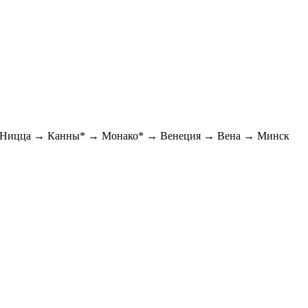
→ Ницца → Канны* → Монако* → Венеция → Вена → Минск