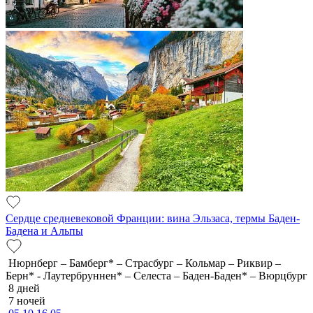
Сердце средневековой Франции: вина Эльзаса, термы Баден-
Бадена и Альпы
Нюрнберг – Бамберг* – Страсбург – Кольмар – Риквир –
Берн* - Лаутербруннен* – Селеста – Баден-Баден* – Вюрцбург
8 дней
7 ночей