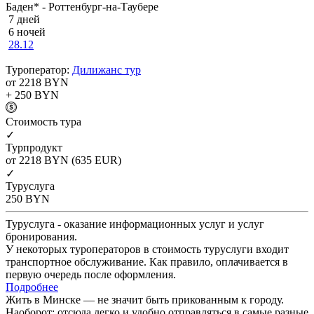
Баден* - Роттенбург-на-Таубере
7 дней
6 ночей
28.12
Туроператор:
Дилижанс тур
от 2218
BYN
+ 250
BYN
Cтоимость тура
✓
Турпродукт
от 2218
BYN
(635 EUR)
✓
Туруслуга
250
BYN
Туруслуга - оказание информационных услуг и услуг
бронирования.
У некоторых туроператоров в стоимость туруслуги входит
транспортное обслуживание. Как правило, оплачивается в
первую очередь после оформления.
Подробнее
Жить в Минске — не значит быть прикованным к городу.
Наоборот: отсюда легко и удобно отправляться в самые разные