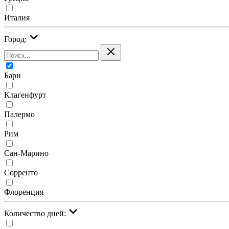
Италия
Город:
Бари
Клагенфурт
Палермо
Рим
Сан-Марино
Сорренто
Флоренция
Количество дней: