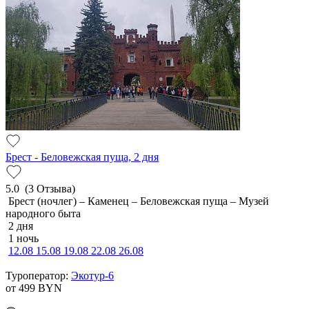
Брест - Беловежская пуща, 2 дня
5.0
(3 Отзыва)
Брест (ночлег) – Каменец – Беловежская пуща – Музей
народного быта
2 дня
1 ночь
12.08
15.08
19.08
22.08
26.08
Туроператор:
Экотур-6
от 499
BYN