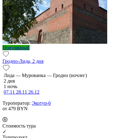
Популярный
Гродно-Лида, 2 дня
Ли­да — Мурованка — Грод­но (ночлег)
2 дня
1 ночь
07.11
28.11
26.12
Туроператор:
Экотур-6
от 479
BYN
Cтоимость тура
✓
Турпродукт