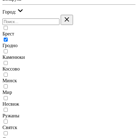
Город:
Брест
Гродно
Каменюки
Коссово
Минск
Мир
Несвиж
Ружаны
Святск