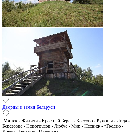
Дворцы и замки Беларуси
Минск - Жиличи - Красный Берег - Коссово - Ружаны - Лида -
Берёзовка - Новогрудок - Любча - Мир - Несвиж - *Гродно -
Крево - Гервяты - Гольшаны