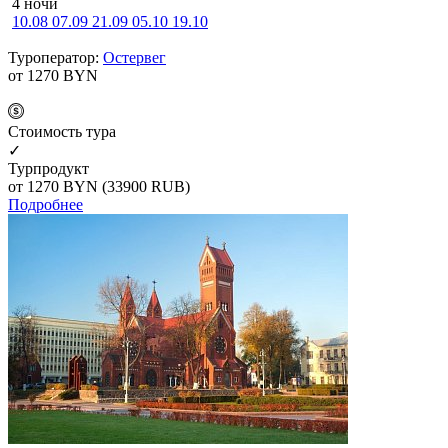
4 ночи
10.08
07.09
21.09
05.10
19.10
Туроператор:
Остервег
от 1270
BYN
Cтоимость тура
✓
Турпродукт
от 1270
BYN
(33900 RUB)
Подробнее