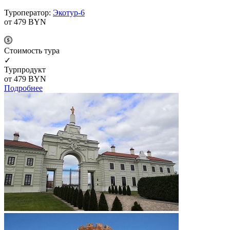
Туроператор:
Экотур-6
от 479
BYN
Cтоимость тура
✓
Турпродукт
от 479
BYN
Подробнее