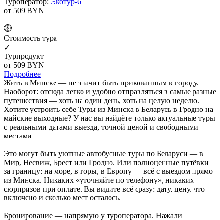
Туроператор:
Экотур-6
от 509
BYN
Cтоимость тура
✓
Турпродукт
от 509
BYN
Подробнее
Жить в Минске — не значит быть прикованным к городу.
Наоборот: отсюда легко и удобно отправляться в самые разные
путешествия — хоть на один день, хоть на целую неделю.
Хотите устроить себе Туры из Минска в Беларусь в Гродно на
майские выходные? У нас вы найдёте только актуальные туры
с реальными датами выезда, точной ценой и свободными
местами.
Это могут быть уютные автобусные туры по Беларуси — в
Мир, Несвиж, Брест или Гродно. Или полноценные путёвки
за границу: на море, в горы, в Европу — всё с выездом прямо
из Минска. Никаких «уточняйте по телефону», никаких
сюрпризов при оплате. Вы видите всё сразу: дату, цену, что
включено и сколько мест осталось.
Бронирование — напрямую у туроператора. Нажали