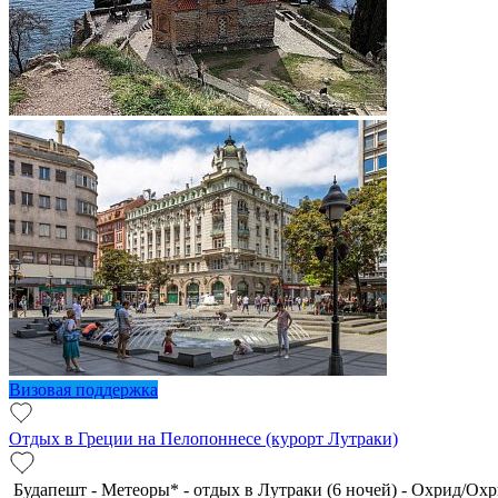
Визовая поддержка
Отдых в Греции на Пелопоннесе (курорт Лутраки)
Будапешт - Метеоры* - отдых в Лутраки (6 ночей) - Охрид/Охр