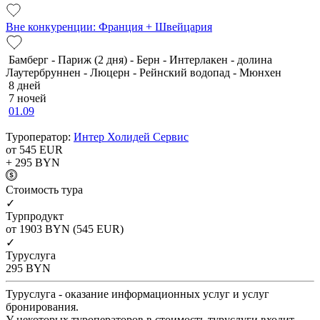
Вне конкуренции: Франция + Швейцария
Бамберг - Париж (2 дня) - Берн - Интерлакен - долина
Лаутербруннен - Люцерн - Рейнский водопад - Мюнхен
8 дней
7 ночей
01.09
Туроператор:
Интер Холидей Сервис
от 545
EUR
+ 295
BYN
Cтоимость тура
✓
Турпродукт
от 1903
BYN
(545 EUR)
✓
Туруслуга
295
BYN
Туруслуга - оказание информационных услуг и услуг
бронирования.
У некоторых туроператоров в стоимость туруслуги входит