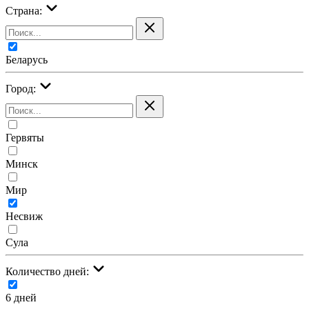
Страна:
Беларусь
Город:
Гервяты
Минск
Мир
Несвиж
Сула
Количество дней:
6 дней