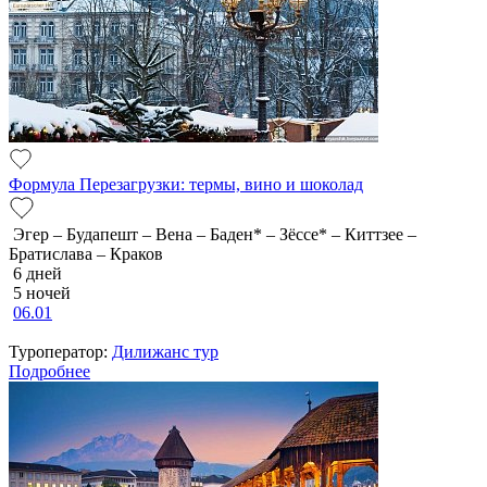
Формула Перезагрузки: термы, вино и шоколад
Эгер – Будапешт – Вена – Баден* – Зёссе* – Киттзее –
Братислава – Краков
6 дней
5 ночей
06.01
Туроператор:
Дилижанс тур
Подробнее