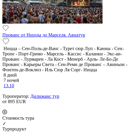
Прованс от Ниццы до Марселя. Авиатур
Ницца – Сен-Поль-де-Ванс - Турет сюр Луп - Канны - Сен-
Тропе - Порт-Гримо - Марсель - Кассис - Каланки - Экс-ан-
Прованс - Лурмарен - Ла Кост - Менерб - Арль- Ле-Бо-Де
Прованс - Карьеры Света - Сен-Реми де Прованс – Авиньон -
Фонтен-де-Воклюз - Иль Сюр Ля Сорг- Ницца
8 дней
7 ночей
13.10
Туроператор:
Дилижанс тур
от 895
EUR
Cтоимость тура
✓
Турпродукт