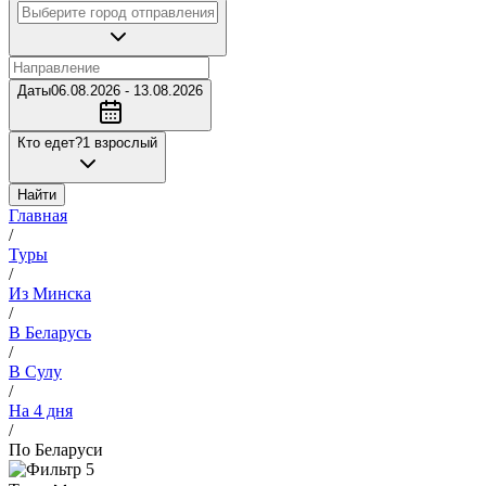
Даты
06.08.2026 - 13.08.2026
Кто едет?
1 взрослый
Найти
Главная
/
Туры
/
Из Минска
/
В Беларусь
/
В Сулу
/
На 4 дня
/
По Беларуси
5