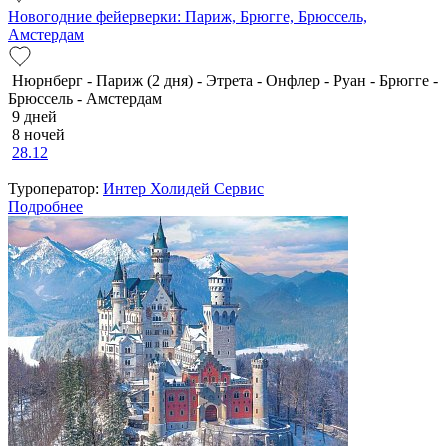
Новогодние фейерверки: Париж, Брюгге, Брюссель,
Амстердам
Нюрнберг - Париж (2 дня) - Этрета - Онфлер - Руан - Брюгге -
Брюссель - Амстердам
9 дней
8 ночей
28.12
Туроператор:
Интер Холидей Сервис
Подробнее