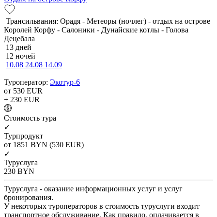
Трансильвания: Орадя - Метеоры (ночлег) - отдых на острове
Королей Корфу - Салоники - Дунайские котлы - Голова
Децебала
13 дней
12 ночей
10.08
24.08
14.09
Туроператор:
Экотур-6
от 530
EUR
+ 230
EUR
Cтоимость тура
✓
Турпродукт
от 1851
BYN
(530 EUR)
✓
Туруслуга
230
BYN
Туруслуга - оказание информационных услуг и услуг
бронирования.
У некоторых туроператоров в стоимость туруслуги входит
транспортное обслуживание. Как правило, оплачивается в