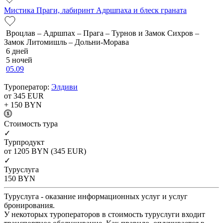
Мистика Праги, лабиринт Адршпаха и блеск граната
Вроцлав – Адршпах – Прага – Турнов и Замок Сихров –
Замок Литомишль – Дольни-Морава
6 дней
5 ночей
05.09
Туроператор:
Элдиви
от 345
EUR
+ 150
BYN
Cтоимость тура
✓
Турпродукт
от 1205
BYN
(345 EUR)
✓
Туруслуга
150
BYN
Туруслуга - оказание информационных услуг и услуг
бронирования.
У некоторых туроператоров в стоимость туруслуги входит