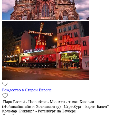
Рождество в Старой Европе
Парк Бастай - Нюрнберг - Мюнхен - замки Баварии
(Нойшвайштайн и Хоэншвангау) - Страсбург - Баден-Баден* -
Кольмар+Риквир* - Ротенбург на Таубере