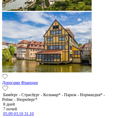
Дорогами Франции
Бамберг - Страсбург - Кольмар* - Париж - Нормандия* -
Реймс - Нюрнберг*
8 дней
7 ночей
05.09
03.10
31.10