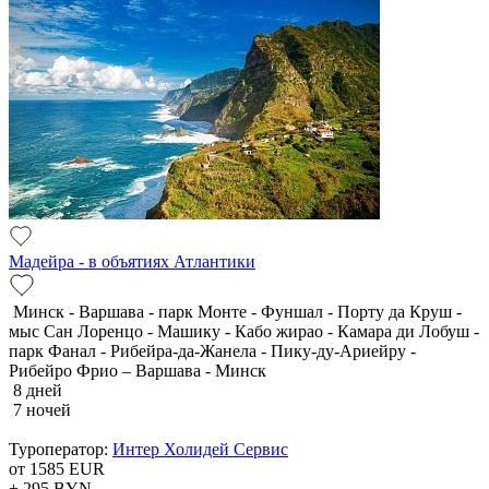
Мадейра - в объятиях Атлантики
Минск - Варшава - парк Монте - Фуншал - Порту да Круш -
мыс Сан Лоренцо - Машику - Кабо жирао - Камара ди Лобуш -
парк Фанал - Рибейра-да-Жанела - Пику-ду-Ариейру -
Рибейро Фрио – Варшава - Минск
8 дней
7 ночей
Туроператор:
Интер Холидей Сервис
от 1585
EUR
+ 295
BYN