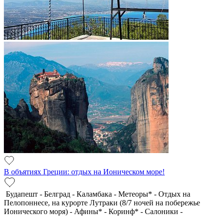
В объятиях Греции: отдых на Ионическом море!
Будапешт - Белград - Каламбака - Метеоры* - Отдых на
Пелопоннесе, на курорте Лутраки (8/7 ночей на побережье
Ионического моря) - Афины* - Коринф* - Салоники -