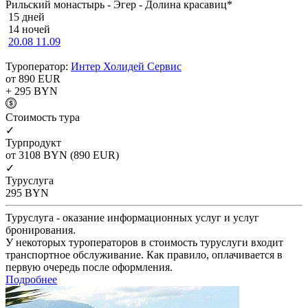
Рильский монастырь - Эгер - Долина красавиц*
15 дней
14 ночей
20.08
11.09
Туроператор:
Интер Холидей Сервис
от 890
EUR
+ 295
BYN
Cтоимость тура
✓
Турпродукт
от 3108
BYN
(890 EUR)
✓
Туруслуга
295
BYN
Туруслуга - оказание информационных услуг и услуг
бронирования.
У некоторых туроператоров в стоимость туруслуги входит
транспортное обслуживание. Как правило, оплачивается в
первую очередь после оформления.
Подробнее