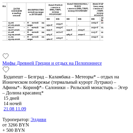
Мифы Древней Греции и отдых на Пелопоннесе
Будапешт – Белград – Каламбака – Метеоры* – отдых на
Ионическом побережье (термальный курорт Лутраки) –
Афины*– Коринф*– Салоники – Рильский монастырь – Эгер
– Долина красавиц*
15 дней
14 ночей
21.08
11.09
Туроператор:
Элдиви
от 3266
BYN
+ 500
BYN