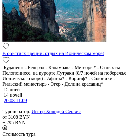
В объятиях Греции: отдых на Ионическом море!
Будапешт - Белград - Каламбака - Метеоры* - Отдых на
Пелопоннесе, на курорте Лутраки (8/7 ночей на побережье
Ионического моря) - Афины* - Коринф* - Салоники -
Рильский монастырь - Эгер - Долина красавиц*
15 дней
14 ночей
20.08
11.09
Туроператор:
Интер Холидей Сервис
от 3108
BYN
+ 295
BYN
Cтоимость тура