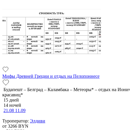
Мифы Древней Греции и отдых на Пелопоннесе
Будапешт – Белград – Каламбака – Метеоры* – отдых на Ион
красавиц*
15 дней
14 ночей
21.08
11.09
Туроператор:
Элдиви
от 3266
BYN