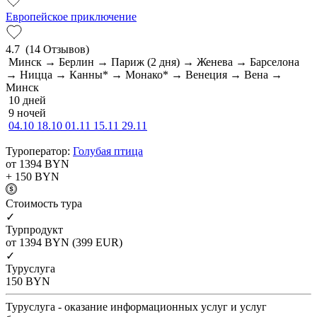
Европейское приключение
4.7
(14 Отзывов)
Минск → Берлин → Париж (2 дня) → Женева → Барселона
→ Ницца → Канны* → Монако* → Венеция → Вена →
Минск
10 дней
9 ночей
04.10
18.10
01.11
15.11
29.11
Туроператор:
Голубая птица
от 1394
BYN
+ 150
BYN
Cтоимость тура
✓
Турпродукт
от 1394
BYN
(399 EUR)
✓
Туруслуга
150
BYN
Туруслуга - оказание информационных услуг и услуг