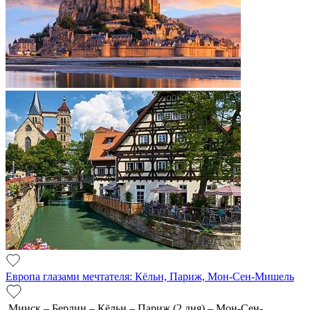
Европа глазами мечтателя: Кёльн, Париж, Мон-Сен-Мишель
Минск – Берлин – Кёльн – Париж (2 дня) – Мон-Сен-