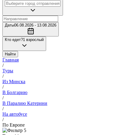
Даты
06.08.2026 - 13.08.2026
Кто едет?
1 взрослый
Найти
Главная
/
Туры
/
Из Минска
/
В Болгарию
/
В Паралию Катерини
/
На автобусе
/
По Европе
5