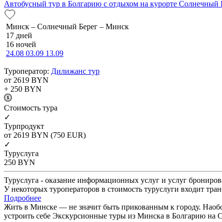
Автобусный тур в Болгарию с отдыхом на курорте Солнечный 
Минск – Солнечный Берег – Минск
17 дней
16 ночей
24.08
03.09
13.09
Туроператор:
Дилижанс тур
от 2619
BYN
+ 250
BYN
Cтоимость тура
✓
Турпродукт
от 2619
BYN
(750 EUR)
✓
Туруслуга
250
BYN
Туруслуга - оказание информационных услуг и услуг брониров
У некоторых туроператоров в стоимость туруслуги входит тран
Подробнее
Жить в Минске — не значит быть прикованным к городу. Наобор
устроить себе Экскурсионные туры из Минска в Болгарию на С