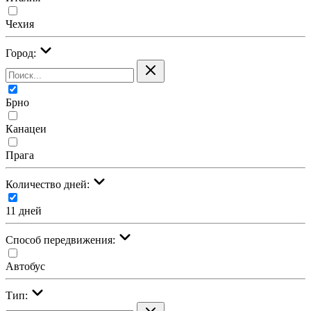
Чехия
Город:
Брно
Канацеи
Прага
Количество дней:
11 дней
Cпособ передвижения:
Автобус
Тип: