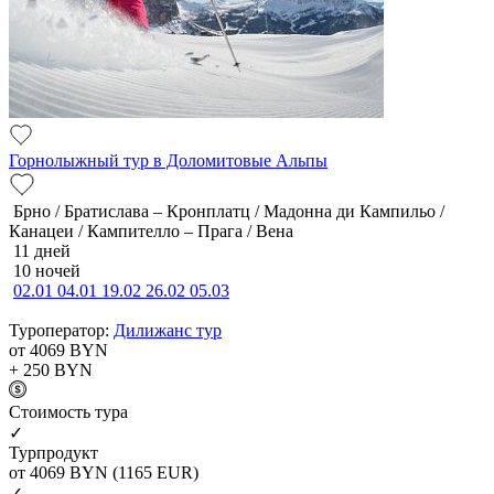
Горнолыжный тур в Доломитовые Альпы
Брно / Братислава – Кронплатц / Мадонна ди Кампильо /
Канацеи / Кампителло – Прага / Вена
11 дней
10 ночей
02.01
04.01
19.02
26.02
05.03
Туроператор:
Дилижанс тур
от 4069
BYN
+ 250
BYN
Cтоимость тура
✓
Турпродукт
от 4069
BYN
(1165 EUR)
✓