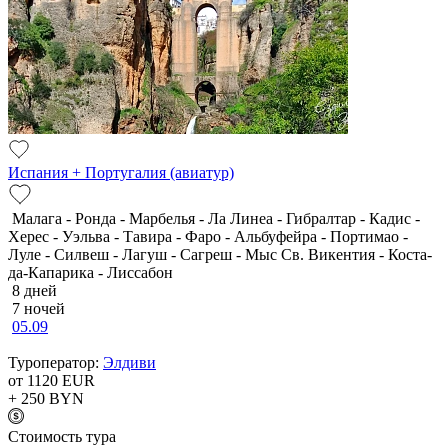
Испания + Португалия (авиатур)
Малага - Ронда - Марбелья - Ла Линеа - Гибралтар - Кадис -
Херес - Уэльва - Тавира - Фаро - Альбуфейра - Портимао -
Луле - Силвеш - Лагуш - Сагреш - Мыс Св. Викентия - Коста-
да-Капарика - Лиссабон
8 дней
7 ночей
05.09
Туроператор:
Элдиви
от 1120
EUR
+ 250
BYN
Cтоимость тура