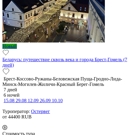
Новый
Беларусь: путешествие сквозь века и города Брест-Гомель (7
дней)
Брест-Коссово-Ружаны-Беловежская Пуща-Гродно-Лида-
Минск-Могилев-Жиличи-Красный Берег-Гомель
7 дней
6 ночей
15.08
29.08
12.09
26.09
10.10
Туроператор:
Остервег
от 44400
RUB
Cтоимость тура