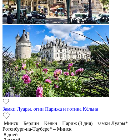
Замки Луары, огни Парижа и готика Кёльна
Минск – Берлин – Кёльн – Париж (3 дня) – замки Луары* –
Ротенбург-на-Таубере* – Минск
8 дней