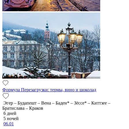
Формула Перезагрузки: термы, вино и шоколад
Эгер – Будапешт – Вена – Баден* – Зёссе* – Киттзее –
Братислава – Краков
6 дней
5 ночей
06.01