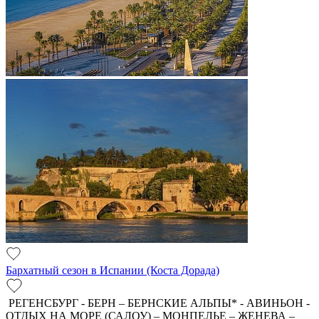
Бархатный сезон в Испании (Коста Дорада)
РЕГЕНСБУРГ - БЕРН – БЕРНСКИЕ АЛЬПЫ* - АВИНЬОН -
ОТДЫХ НА МОРЕ (САЛОУ) – МОНПЕЛЬЕ – ЖЕНЕВА –