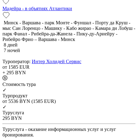
Мадейра - в объятиях Атлантики
Минск - Варшава - парк Монте - Фуншал - Порту да Круш -
мыс Сан Лоренцо - Машику - Кабо жирао - Камара ди Лобуш -
парк Фанал - Рибейра-да-Жанела - Пику-ду-Ариейру -
Рибейро Фрио – Варшава - Минск
8 дней
7 ночей
Туроператор:
Интер Холидей Сервис
от 1585
EUR
+ 295
BYN
Cтоимость тура
✓
Турпродукт
от 5536
BYN
(1585 EUR)
✓
Туруслуга
295
BYN
Туруслуга - оказание информационных услуг и услуг
бронирования.