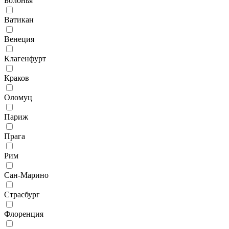
Болонья
Ватикан
Венеция
Клагенфурт
Краков
Оломуц
Париж
Прага
Рим
Сан-Марино
Страсбург
Флоренция