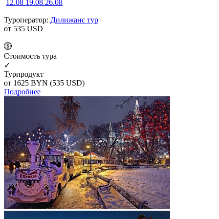
12.08
19.08
26.08
Туроператор:
Дилижанс тур
от 535
USD
Cтоимость тура
✓
Турпродукт
от 1625
BYN
(535 USD)
Подробнее