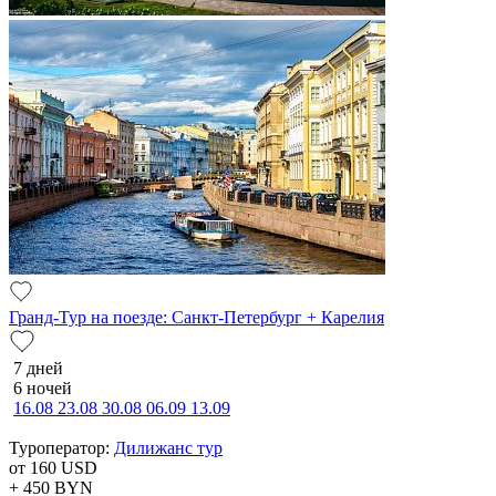
Гранд-Тур на поезде: Санкт-Петербург + Карелия
7 дней
6 ночей
16.08
23.08
30.08
06.09
13.09
Туроператор:
Дилижанс тур
от 160
USD
+ 450
BYN