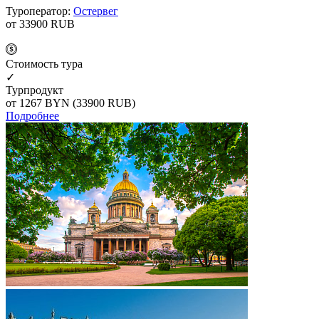
Туроператор:
Остервег
от 33900
RUB
Cтоимость тура
✓
Турпродукт
от 1267
BYN
(33900 RUB)
Подробнее