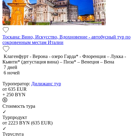
Тоскана: Вино, Искусство, Вдохновение - автобусный тур по
сокровенным местам Италии
Клагенфурт - Верона - озеро Гарда* - Флоренция – Лукка -
Кьянти* (дегустация вина) – Пиза* – Венеция – Вена
7 дней
6 ночей
Туроператор:
Дилижанс тур
от 635
EUR
+ 250
BYN
Cтоимость тура
✓
Турпродукт
от 2223
BYN
(635 EUR)
✓
Туруслуга