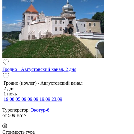
Гродно - Августовский канал, 2 дня
Гродно (ночлег) - Августовский канал
2 дня
1 ночь
19.08
05.09
09.09
19.09
23.09
Туроператор:
Экотур-6
от 509
BYN
Cтоимость тура