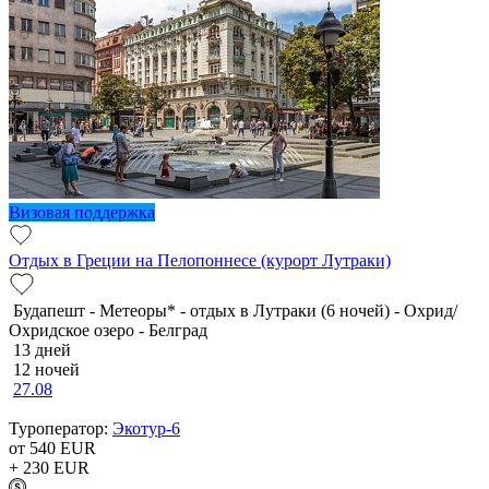
Визовая поддержка
Отдых в Греции на Пелопоннесе (курорт Лутраки)
Будапешт - Метеоры* - отдых в Лутраки (6 ночей) - Охрид/
Охридское озеро - Белград
13 дней
12 ночей
27.08
Туроператор:
Экотур-6
от 540
EUR
+ 230
EUR