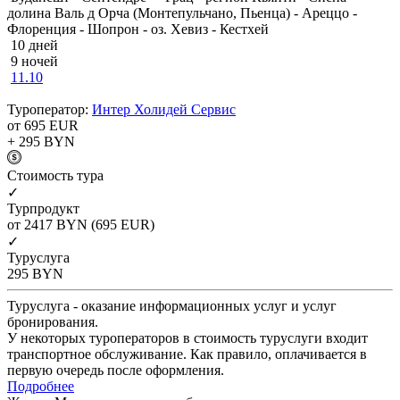
долина Валь д Орча (Монтепульчано, Пьенца) - Ареццо -
Флоренция - Шопрон - оз. Хевиз - Кестхей
10 дней
9 ночей
11.10
Туроператор:
Интер Холидей Сервис
от 695
EUR
+ 295
BYN
Cтоимость тура
✓
Турпродукт
от 2417
BYN
(695 EUR)
✓
Туруслуга
295
BYN
Туруслуга - оказание информационных услуг и услуг
бронирования.
У некоторых туроператоров в стоимость туруслуги входит
транспортное обслуживание. Как правило, оплачивается в
первую очередь после оформления.
Подробнее