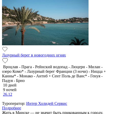
Лазурный берег в новогодних огнях
Вроцлав - Прага - Рейнский водопад - Люцерн - Милан -
озеро Комо* - Лазурный берег Франции (3 ночи) - Ницца +
Канны* - Монако - Антиб + Сент Поль де Ванс* - Генуя -
Падуя - Брно
10 дней
9 ночей
26.12
Туроператор:
Интер Холидей Сервис
Подробнее
Жить в Минске — не значит быть прикованным к городу.