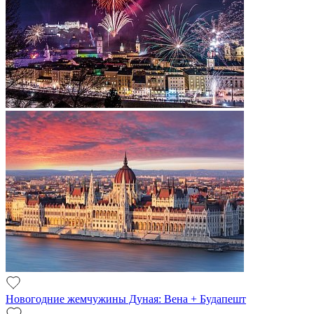
Новогодние жемчужины Дуная: Вена + Будапешт