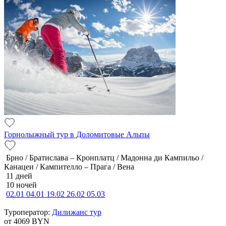
Горнолыжный тур в Доломитовые Альпы
Брно / Братислава – Кронплатц / Мадонна ди Кампильо /
Канацеи / Кампителло – Прага / Вена
11 дней
10 ночей
02.01
04.01
19.02
26.02
05.03
Туроператор:
Дилижанс тур
от 4069
BYN