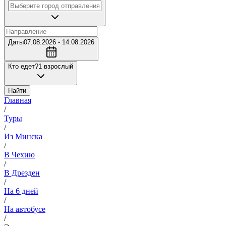
Даты
07.08.2026 - 14.08.2026
Кто едет?
1 взрослый
Найти
Главная
/
Туры
/
Из Минска
/
В Чехию
/
В Дрезден
/
На 6 дней
/
На автобусе
/