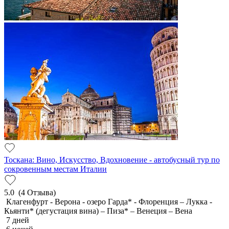
Тоскана: Вино, Искусство, Вдохновение - автобусный тур по
сокровенным местам Италии
5.0
(4 Отзыва)
Клагенфурт - Верона - озеро Гарда* - Флоренция – Лукка -
Кьянти* (дегустация вина) – Пиза* – Венеция – Вена
7 дней