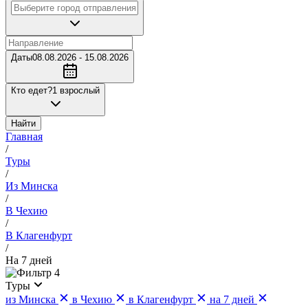
Даты
08.08.2026 - 15.08.2026
Кто едет?
1 взрослый
Найти
Главная
/
Туры
/
Из Минска
/
В Чехию
/
В Клагенфурт
/
На 7 дней
4
Туры
из Минска
в Чехию
в Клагенфурт
на 7 дней