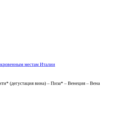
сокровенным местам Италии
нти* (дегустация вина) – Пиза* – Венеция – Вена