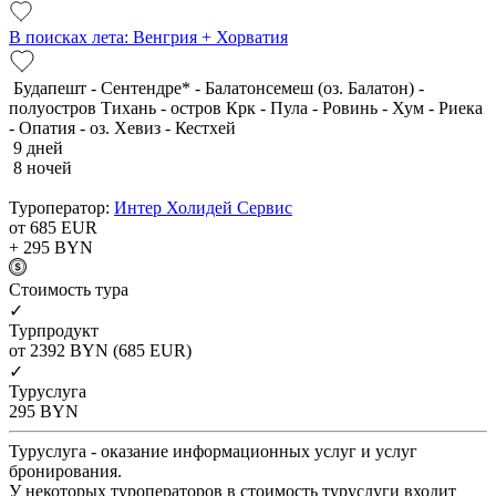
В поисках лета: Венгрия + Хорватия
Будапешт - Сентендре* - Балатонсемеш (оз. Балатон) -
полуостров Тихань - остров Крк - Пула - Ровинь - Хум - Риека
- Опатия - оз. Хевиз - Кестхей
9 дней
8 ночей
Туроператор:
Интер Холидей Сервис
от 685
EUR
+ 295
BYN
Cтоимость тура
✓
Турпродукт
от 2392
BYN
(685 EUR)
✓
Туруслуга
295
BYN
Туруслуга - оказание информационных услуг и услуг
бронирования.
У некоторых туроператоров в стоимость туруслуги входит