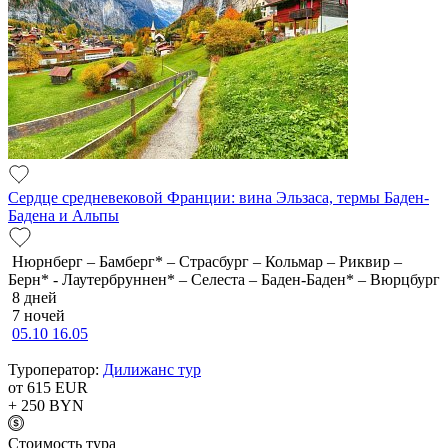
Сердце средневековой Франции: вина Эльзаса, термы Баден-
Бадена и Альпы
Нюрнберг – Бамберг* – Страсбург – Кольмар – Риквир –
Берн* - Лаутербруннен* – Селеста – Баден-Баден* – Вюрцбург
8 дней
7 ночей
05.10
16.05
Туроператор:
Дилижанс тур
от 615
EUR
+ 250
BYN
Cтоимость тура