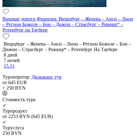
Винные дороги Франции: Вюрцбург – Женева – Анси – Лион
– Регион Божоле – Бон – Дижон – Страсбург – Риквир* –
Ротенбург на Таубере
Вюрцбург – Женева – Анси – Лион – Регион Божоле – Бон –
Дижон – Страсбург – Риквир* – Ротенбург На Таубере
8 дней
7 ночей
15.11
Туроператор:
Дилижанс тур
от 645
EUR
+ 250
BYN
Cтоимость тура
✓
Турпродукт
от 2253
BYN
(645 EUR)
✓
Туруслуга
250
BYN