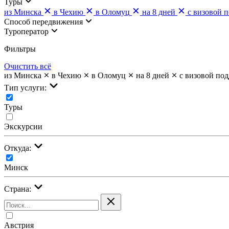
Туры
из Минска
в Чехию
в Оломуц
на 8 дней
с визовой 
Cпособ передвижения
Туроператор
Фильтры
Очистить всё
из Минска
в Чехию
в Оломуц
на 8 дней
с визовой по
Тип услуги:
Туры
Экскурсии
Откуда:
Минск
Страна:
Австрия