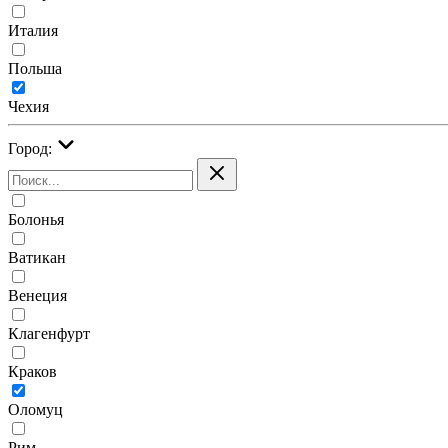
Италия
Польша
Чехия
Город:
Болонья
Ватикан
Венеция
Клагенфурт
Краков
Оломуц
Рим