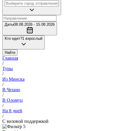
Даты
08.08.2026 - 15.08.2026
Кто едет?
1 взрослый
Найти
Главная
/
Туры
/
Из Минска
/
В Чехию
/
В Оломуц
/
На 8 дней
/
С визовой поддержкой
5