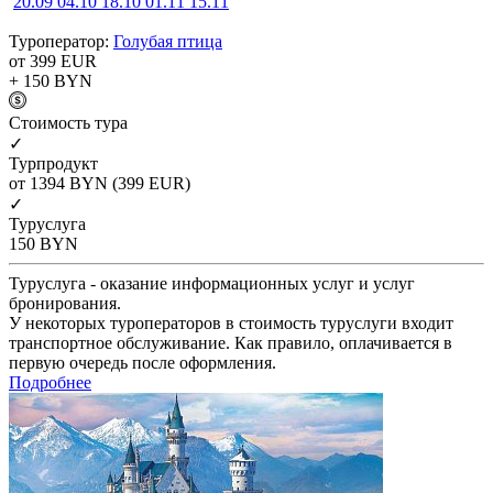
20.09
04.10
18.10
01.11
15.11
Туроператор:
Голубая птица
от 399
EUR
+ 150
BYN
Cтоимость тура
✓
Турпродукт
от 1394
BYN
(399 EUR)
✓
Туруслуга
150
BYN
Туруслуга - оказание информационных услуг и услуг
бронирования.
У некоторых туроператоров в стоимость туруслуги входит
транспортное обслуживание. Как правило, оплачивается в
первую очередь после оформления.
Подробнее