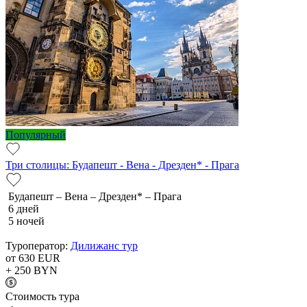
Популярный
Три столицы: Будапешт - Вена - Дрезден* - Прага
Будапешт – Вена – Дрезден* – Прага
6 дней
5 ночей
Туроператор:
Дилижанс тур
от 630
EUR
+ 250
BYN
Cтоимость тура