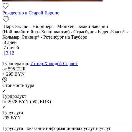
Рождество в Старой Европе
Парк Бастай - Нюрнберг - Мюнхен - замки Баварии
(Нойшвайштайн и Хоэншвангау) - Страсбург - Баден-Баден* -
Кольмар+Риквир* - Ротенбург на Таубере
8 дней
7 ночей
13.12
Туроператор:
Интер Холидей Сервис
от 595
EUR
+ 295
BYN
Cтоимость тура
✓
Турпродукт
от 2078
BYN
(595 EUR)
✓
Туруслуга
295
BYN
Туруслуга - оказание информационных услуг и услуг