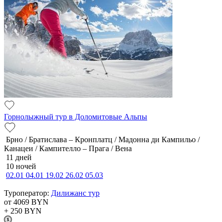
Горнолыжный тур в Доломитовые Альпы
Брно / Братислава – Кронплатц / Мадонна ди Кампильо /
Канацеи / Кампителло – Прага / Вена
11 дней
10 ночей
02.01
04.01
19.02
26.02
05.03
Туроператор:
Дилижанс тур
от 4069
BYN
+ 250
BYN