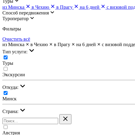
Туры
из Минска
в Чехию
в Прагу
на 6 дней
с визовой по
Cпособ передвижения
Туроператор
Фильтры
Очистить всё
из Минска
в Чехию
в Прагу
на 6 дней
с визовой подд
Тип услуги:
Туры
Экскурсии
Откуда:
Минск
Страна:
Австрия