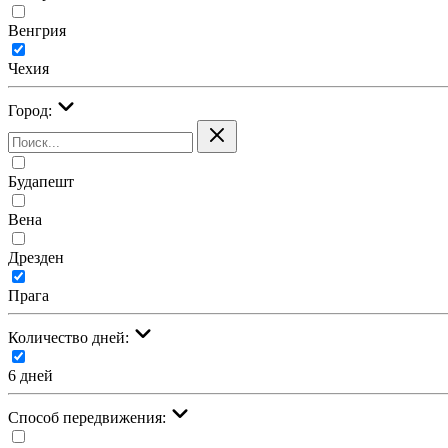
Венгрия
Чехия
Город:
Будапешт
Вена
Дрезден
Прага
Количество дней:
6 дней
Cпособ передвижения: