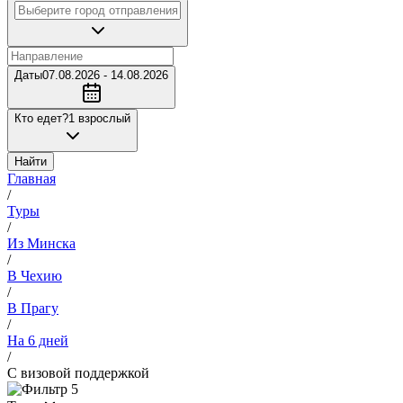
Даты
07.08.2026 - 14.08.2026
Кто едет?
1 взрослый
Найти
Главная
/
Туры
/
Из Минска
/
В Чехию
/
В Прагу
/
На 6 дней
/
С визовой поддержкой
5