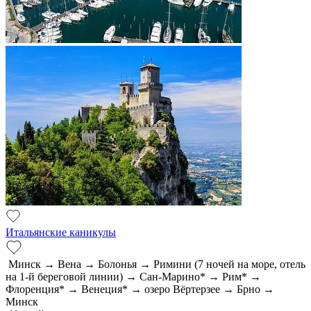
Итальянские каникулы
Минск → Вена → Болонья → Римини (7 ночей на море, отель
на 1-й береговой линии) → Сан-Марино* → Рим* →
Флоренция* → Венеция* → озеро Вёртерзее → Брно →
Минск