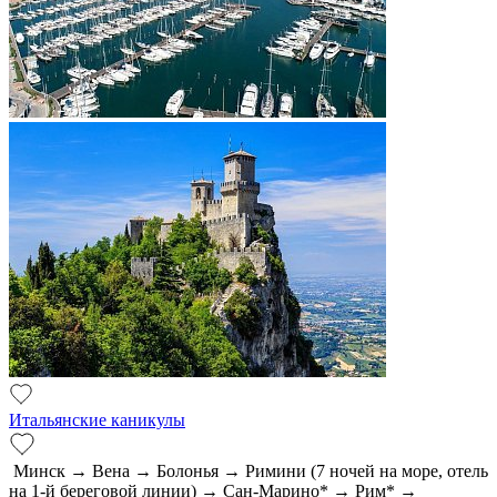
Итальянские каникулы
Минск → Вена → Болонья → Римини (7 ночей на море, отель
на 1-й береговой линии) → Сан-Марино* → Рим* →