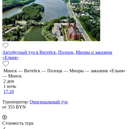
Автобусный тур в Витебск, Полоцк, Миоры и заказник
«Ельня»
Минск — Витебск — Полоцк — Миоры — заказник «Ельня»
— Минск
2 дня
1 ночь
17.10
Туроператор:
Оригинальный тур
от 355
BYN
Cтоимость тура
✓