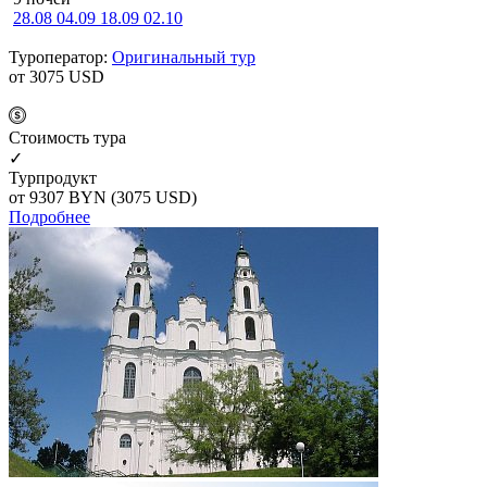
28.08
04.09
18.09
02.10
Туроператор:
Оригинальный тур
от 3075
USD
Cтоимость тура
✓
Турпродукт
от 9307
BYN
(3075 USD)
Подробнее