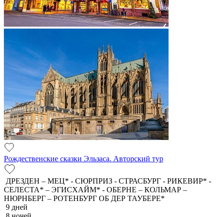
Рождественские сказки Эльзаса. Авторский тур
ДРЕЗДЕН – МЕЦ* - СЮРПРИЗ - СТРАСБУРГ - РИКЕВИР* -
СЕЛЕСТА* – ЭГИСХАЙМ* - ОБЕРНЕ – КОЛЬМАР –
НЮРНБЕРГ – РОТЕНБУРГ ОБ ДЕР ТАУБЕРЕ*
9 дней
8 ночей