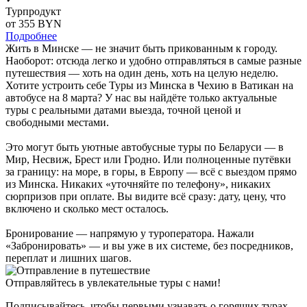
Турпродукт
от 355
BYN
Подробнее
Жить в Минске — не значит быть прикованным к городу.
Наоборот: отсюда легко и удобно отправляться в самые разные
путешествия — хоть на один день, хоть на целую неделю.
Хотите устроить себе Туры из Минска в Чехию в Ватикан на
автобусе на 8 марта? У нас вы найдёте только актуальные
туры с реальными датами выезда, точной ценой и
свободными местами.
Это могут быть уютные автобусные туры по Беларуси — в
Мир, Несвиж, Брест или Гродно. Или полноценные путёвки
за границу: на море, в горы, в Европу — всё с выездом прямо
из Минска. Никаких «уточняйте по телефону», никаких
сюрпризов при оплате. Вы видите всё сразу: дату, цену, что
включено и сколько мест осталось.
Бронирование — напрямую у туроператора. Нажали
«Забронировать» — и вы уже в их системе, без посредников,
переплат и лишних шагов.
Отправляйтесь в увлекательные туры с нами!
Подписывайтесь, чтобы первыми узнавать о горящих турах,