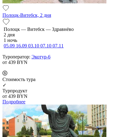
Полоцк-Витебск, 2 дня
По­лоцк — Ви­тебск — Здравнёво
2 дня
1 ночь
05.09
16.09
03.10
07.10
07.11
Туроператор:
Экотур-6
от 439
BYN
Cтоимость тура
✓
Турпродукт
от 439
BYN
Подробнее