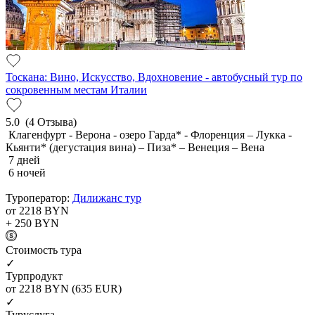
Тоскана: Вино, Искусство, Вдохновение - автобусный тур по
сокровенным местам Италии
5.0
(4 Отзыва)
Клагенфурт - Верона - озеро Гарда* - Флоренция – Лукка -
Кьянти* (дегустация вина) – Пиза* – Венеция – Вена
7 дней
6 ночей
Туроператор:
Дилижанс тур
от 2218
BYN
+ 250
BYN
Cтоимость тура
✓
Турпродукт
от 2218
BYN
(635 EUR)
✓
Туруслуга