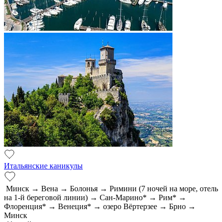
Итальянские каникулы
Минск → Вена → Болонья → Римини (7 ночей на море, отель
на 1-й береговой линии) → Сан-Марино* → Рим* →
Флоренция* → Венеция* → озеро Вёртерзее → Брно →
Минск