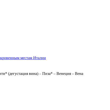
сокровенным местам Италии
нти* (дегустация вина) – Пиза* – Венеция – Вена