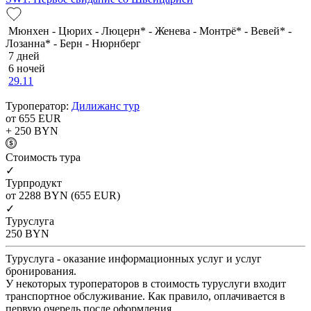
Мюнхен - Цюрих - Люцерн* - Женева - Монтрё* - Вевей* -
Лозанна* - Берн - Нюрнберг
7 дней
6 ночей
29.11
Туроператор:
Дилижанс тур
от 655
EUR
+ 250
BYN
Cтоимость тура
✓
Турпродукт
от 2288
BYN
(655 EUR)
✓
Туруслуга
250
BYN
Туруслуга - оказание информационных услуг и услуг
бронирования.
У некоторых туроператоров в стоимость туруслуги входит
транспортное обслуживание. Как правило, оплачивается в
первую очередь после оформления.