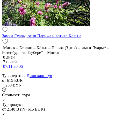
Замки Луары, огни Парижа и готика Кёльна
Минск – Берлин – Кёльн – Париж (3 дня) – замки Луары* –
Ротенбург-на-Таубере* – Минск
8 дней
7 ночей
07.11
20.06
Туроператор:
Дилижанс тур
от 615
EUR
+ 250
BYN
Cтоимость тура
✓
Турпродукт
от 2148
BYN
(615 EUR)
✓