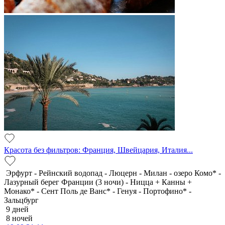
Красота без фильтров: Франция, Швейцария, Италия...
Эрфурт - Рейнский водопад - Люцерн - Милан - озеро Комо* -
Лазурный берег Франции (3 ночи) - Ницца + Канны +
Монако* - Сент Поль де Ванс* - Генуя - Портофино* -
Зальцбург
9 дней
8 ночей