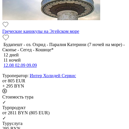
Греческие каникулы на Эгейском море
Будапешт - оз. Охрид - Паралия Катерини (7 ночей на море) -
Скопье - Сегед - Кошице*
12 дней
11 ночей
12.08
02.09
09.09
Туроператор:
Интер Холидей Сервис
от 805
EUR
+ 295
BYN
Cтоимость тура
✓
Турпродукт
от 2811
BYN
(805 EUR)
✓
Туруслуга
295
BYN