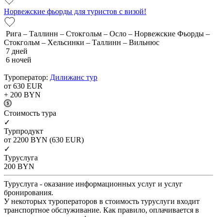
Норвежские фьорды для туристов с визой!
Рига – Таллинн – Стокгольм – Осло – Норвежские Фьорды –
Стокгольм – Хельсинки – Таллинн – Вильнюс
7 дней
6 ночей
Туроператор:
Дилижанс тур
от 630
EUR
+ 200
BYN
Cтоимость тура
✓
Турпродукт
от 2200
BYN
(630 EUR)
✓
Туруслуга
200
BYN
Туруслуга - оказание информационных услуг и услуг
бронирования.
У некоторых туроператоров в стоимость туруслуги входит
транспортное обслуживание. Как правило, оплачивается в