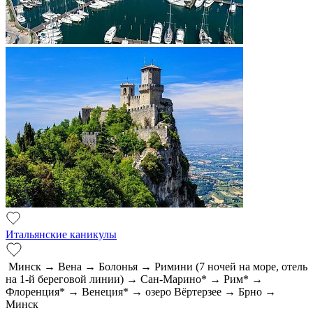
Итальянские каникулы
Минск → Вена → Болонья → Римини (7 ночей на море, отель
на 1-й береговой линии) → Сан-Марино* → Рим* →
Флоренция* → Венеция* → озеро Вёртерзее → Брно →
Минск