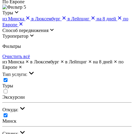
По Европе
5
Туры
из Минска
в Люксембург
в Лейпциг
на 8 дней
по
Европе
Cпособ передвижения
Туроператор
Фильтры
Очистить всё
из Минска
в Люксембург
в Лейпциг
на 8 дней
по
Европе
Тип услуги:
Туры
Экскурсии
Откуда:
Минск
Страна: