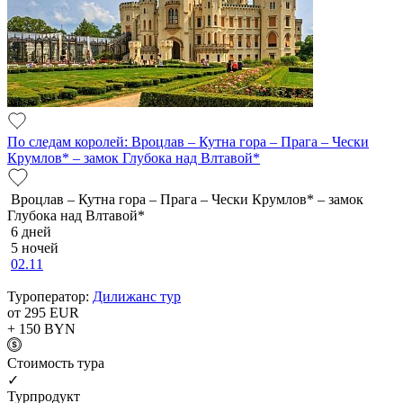
По следам королей: Вроцлав – Кутна гора – Прага – Чески
Крумлов* – замок Глубока над Влтавой*
Вроцлав – Кутна гора – Прага – Чески Крумлов* – замок
Глубока над Влтавой*
6 дней
5 ночей
02.11
Туроператор:
Дилижанс тур
от 295
EUR
+ 150
BYN
Cтоимость тура
✓
Турпродукт