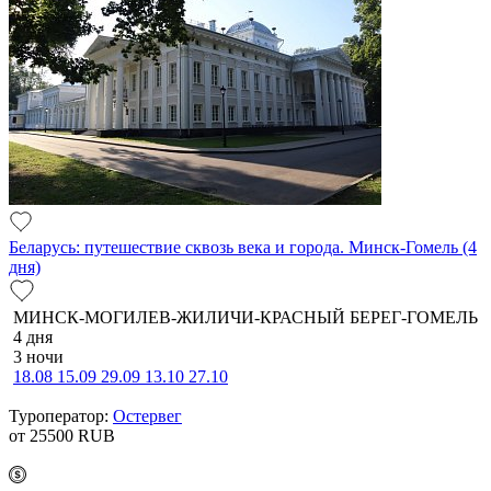
Беларусь: путешествие сквозь века и города. Минск-Гомель (4
дня)
МИНСК-МОГИЛЕВ-ЖИЛИЧИ-КРАСНЫЙ БЕРЕГ-ГОМЕЛЬ
4 дня
3 ночи
18.08
15.09
29.09
13.10
27.10
Туроператор:
Остервег
от 25500
RUB