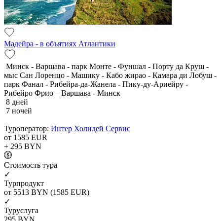
Мадейра - в объятиях Атлантики
Минск - Варшава - парк Монте - Фуншал - Порту да Круш -
мыс Сан Лоренцо - Машику - Кабо жирао - Камара ди Лобуш -
парк Фанал - Рибейра-да-Жанела - Пику-ду-Ариейру -
Рибейро Фрио – Варшава - Минск
8 дней
7 ночей
Туроператор:
Интер Холидей Сервис
от 1585
EUR
+ 295
BYN
Cтоимость тура
✓
Турпродукт
от 5513
BYN
(1585 EUR)
✓
Туруслуга
295
BYN