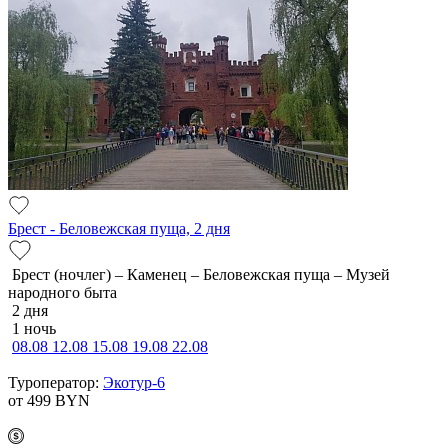
Брест - Беловежская пуща, 2 дня
Брест (ночлег) – Каменец – Беловежская пуща – Музей
народного быта
2 дня
1 ночь
08.08
12.08
15.08
19.08
22.08
Туроператор:
Экотур-6
от 499
BYN