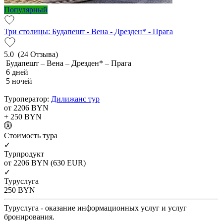
Популярный
Три столицы: Будапешт - Вена - Дрезден* - Прага
5.0
(24 Отзыва)
Будапешт – Вена – Дрезден* – Прага
6 дней
5 ночей
Туроператор:
Дилижанс тур
от 2206
BYN
+ 250
BYN
Cтоимость тура
✓
Турпродукт
от 2206
BYN
(630 EUR)
✓
Туруслуга
250
BYN
Туруслуга - оказание информационных услуг и услуг
бронирования.