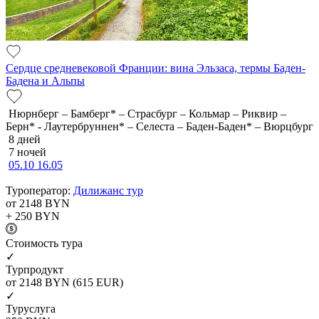
Сердце средневековой Франции: вина Эльзаса, термы Баден-
Бадена и Альпы
Нюрнберг – Бамберг* – Страсбург – Кольмар – Риквир –
Берн* - Лаутербруннен* – Селеста – Баден-Баден* – Вюрцбург
8 дней
7 ночей
05.10
16.05
Туроператор:
Дилижанс тур
от 2148
BYN
+ 250
BYN
Cтоимость тура
✓
Турпродукт
от 2148
BYN
(615 EUR)
✓
Туруслуга