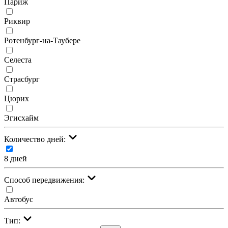
Париж
Риквир
Ротенбург-на-Таубере
Селеста
Страсбург
Цюрих
Эгисхайм
Количество дней:
8 дней
Cпособ передвижения:
Автобус
Тип: