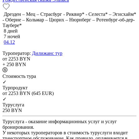
Дрезден – Мец – Страсбург - Риквир* - Селеста* – Эгисхайм*
- Оберне – Кольмар – Цюрих – Нюрнберг – Ротенбург-об-дер-
Таубере*
8 дней
7 ночей
04.12
Туроператор:
Дилижанс тур
от 2253
BYN
+ 250
BYN
Cтоимость тура
✓
Турпродукт
от 2253
BYN
(645 EUR)
✓
Туруслуга
250
BYN
Туруслуга - оказание информационных услуг и услуг
бронирования.
У некоторых туроператоров в стоимость туруслуги входит
транспортное обслуживание. Как правило, оплачивается в